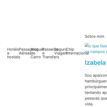
Sobre mim
Hotéis
Passagens
Aluguel
Passeios
Seguro
Chip
e
Aéreas
de
e
Viagem
Internacional
hostels
Carro
Transfers
Izabela
Sou apaixon
hambúrguere
principalme
tentando ap
pessoas que
vida.