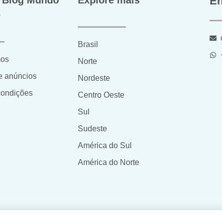
 Blog Mundo
Explore mais
En
e
Brasil
os
Norte
e anúncios
Nordeste
condições
Centro Oeste
Sul
Sudeste
América do Sul
América do Norte
eitos reservados.