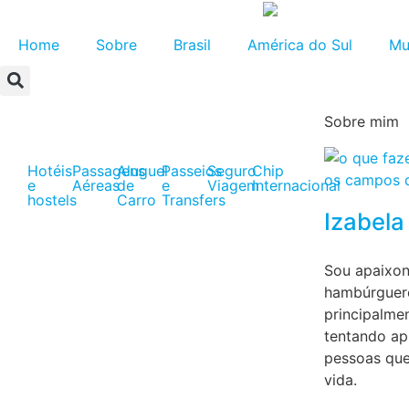
Home
Sobre
Brasil
América do Sul
Mu
Sobre mim
Hotéis
Passagens
Aluguel
Passeios
Seguro
Chip
e
Aéreas
de
e
Viagem
Internacional
hostels
Carro
Transfers
Izabela
Sou apaixon
hambúrguere
principalme
tentando ap
pessoas que
vida.