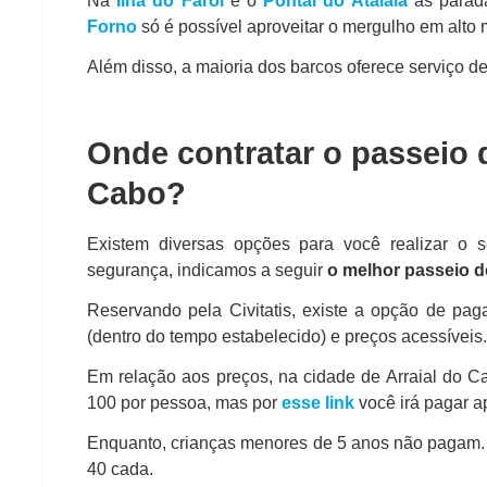
Na
Ilha do Farol
e o
Pontal do Atalaia
as parad
Forno
só é possível aproveitar o mergulho em alto 
Além disso, a maioria dos barcos oferece serviço de
Onde contratar o passeio 
Cabo?
Existem diversas opções para você realizar o
segurança, indicamos a seguir
o melhor passeio d
Reservando pela Civitatis, existe a opção de paga
(dentro do tempo estabelecido) e preços acessíveis.
Em relação aos preços, na cidade de Arraial do C
100 por pessoa, mas por
esse link
você irá pagar a
Enquanto, crianças menores de 5 anos não pagam.
40 cada.