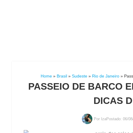
Home
»
Brasil
»
Sudeste
»
Rio de Janeiro
»
Pass
PASSEIO DE BARCO E
DICAS 
Por
Iza
Postado:
06/08