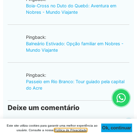
Boia-Cross no Duto do Quebó: Aventura em
Nobres - Mundo Viajante
Pingback:
Balneário Estivado: Opção familiar em Nobres -
Mundo Viajante
Pingback:
Passeio em Rio Branco: Tour guiado pela capital
do Acre
Deixe um comentário
O seu endereço de e-mail não será publicado.
Este site utiliza cookies para garantir uma melhor experiência ao
Ok, continuar
Campos obrigatórios são marcados com
*
Topo
usuário. Consulte a nossa
Política de Privacidade
.