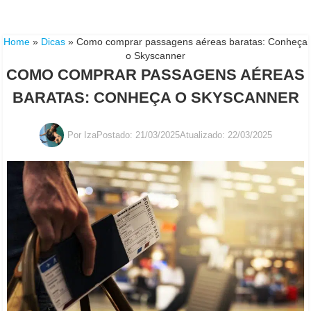
Home
»
Dicas
»
Como comprar passagens aéreas baratas: Conheça
o Skyscanner
COMO COMPRAR PASSAGENS AÉREAS
BARATAS: CONHEÇA O SKYSCANNER
Por
Iza
Postado:
21/03/2025
Atualizado: 22/03/2025